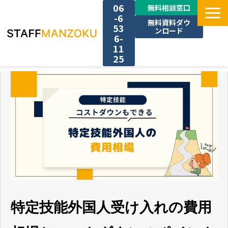
06
無料相談窓口
-6
無料資料ダウ
53
ンロード
6-
11
25
TOP
選ばれる理由
料金
採用事例
サービス一覧
特定技能外国人受け入れの費用
お役立ち情報