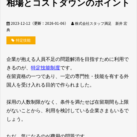
相場とコストダウンのポイント
無料相談窓口
2023-12-12
（更新：
2026-01-06
）
株式会社スタッフ満足 新井 宏
典
特定技能
介護業界採用
ホテル業界採用
企業が抱える人員不足の問題解消を目指すために利用で
きるのが、
特定技能制度
です。
外食業界採用
【飲食料品製造業向
在留資格の一つであり、一定の専門性・技能を有する外
け】特定技能制度が
国人を受け入れる目的で作られました。
まるわかり
採用の人数制限がなく、条件を満たせば在留期間も上限
業種別資料ダウンロ
がないことから、利用を検討している企業さまもいるで
ード
しょう。
ただ、気になるのが費用の問題です。