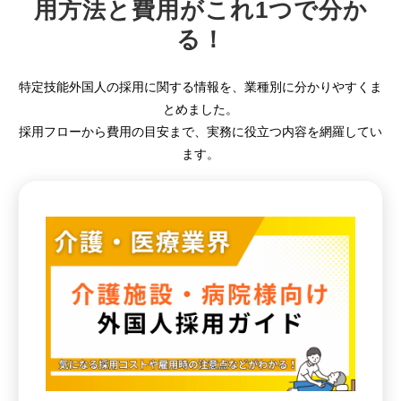
用方法と費用がこれ1つで分か
る！
無料相談窓口
特定技能外国人の採用に関する情報を、業種別に分かりやすくま
とめました。
採用フローから費用の目安まで、実務に役立つ内容を網羅してい
ます。
介護業界採用
ホテル業界採用
外食業界採用
【飲食料品製造業向
け】特定技能制度が
まるわかり
業種別資料ダウンロ
ード