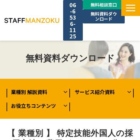
06
無料相談窓口
-6
無料資料ダウ
53
ンロード
6-
11
25
TOP
無料資料ダウンロード
選ばれる理由
料金
業種別 解説資料
サービス紹介資料
採用事例
お役立ちコンテンツ
サービス一覧
【 業種別 】 特定技能外国人の採
お役立ち情報