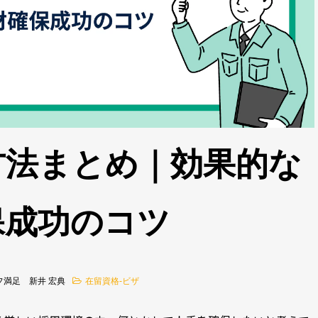
方法まとめ｜効果的な
保成功のコツ
フ満足 新井 宏典
在留資格-ビザ