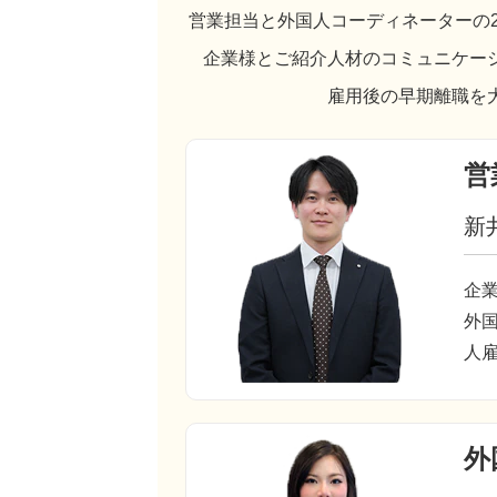
営業担当と外国人コーディネーターの
企業様とご紹介人材のコミュニケー
雇用後の早期離職を
営
新
企
外
人
外