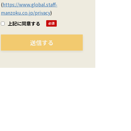
(
https://www.global.staff-
manzoku.co.jp/privacy
)
上記に同意する