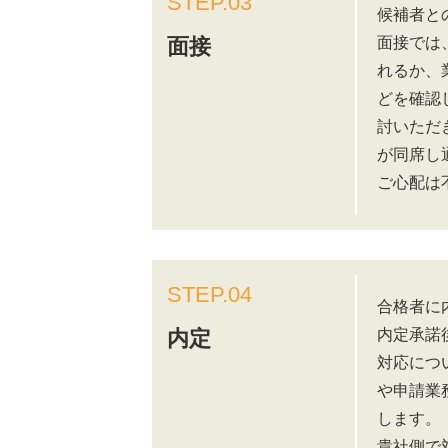
STEP.03
候補者と
面接では
面接
れるか、
どを確認
討いただ
が同席し
ご心配は
STEP.04
合格者に
内定承諾
内定
対応につ
や申請業
します。
貴社側で