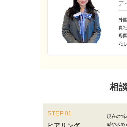
ア
外
貴
母
た
相
STEP.01
現在の悩
感や求め
ヒアリング