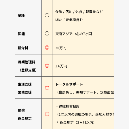
介護 / 宿泊 / 外食 / 製造業など
○
業種
ほか主要業種含む
○
国籍
東南アジア中心の7ヶ国
◎
紹介料
30万円
月額管理料
◎
1.6万円
（登録支援）
生活支援
トータルサポート
◎
業務支援
（住居探し、書類サポート、定期面談、日本語
・退職補償制度
補償
◎
（1年以内の退職の場合、追加人材を無料でご
返金規定
・
返金規定（3ヶ月以内）