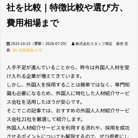
社を比較｜特徴比較や選び方、
無料相談窓口
費用相場まで
2025-10-23
（更新：
2026-07-29
）
株式会社スタッフ満足 新井 宏
典
在留資格-ビザ
介護業界採用
ホテル業界採用
人手不足が進んでいることから、昨今は外国人人材を受
け入れる企業が増えてきています。
外食業界採用
【飲食料品製造業向
け】特定技能制度が
しかし、外国人を採用することは簡単ではなく、専門知
まるわかり
識も必要になるため、外国人に特化した人材紹介サービ
ス会社を活用したほうが安心です。
業種別資料ダウンロ
そこでこの記事では、おすすめの外国人人材紹介サービ
ード
ス会社21社を厳選して紹介します。
外国人人材紹介サービスを利用する流れや、採用を成功
させるポイントについても解説するので、ぜひ参考にし