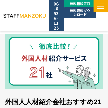
06
無料相談窓口
-6
無料資料ダウ
53
ンロード
6-
11
25
TOP
選ばれる理由
料金
採用事例
サービス一覧
外国人人材紹介会社おすすめ21
お役立ち情報