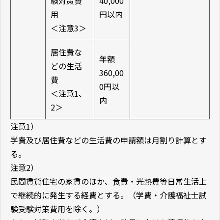
験対策費
40,000
用
円以内
＜注意3＞
居住費な
年額
どの生活
360,00
費
0円以
＜注意1、
内
2＞
注意1）
学費及び居住費などの生活費の申請額は月割り計算とす
る。
注意2）
民間賃貸住宅の家賃のほか、食費・光熱費等日常生活上
で継続的に発生する経費とする。（学費・介護福祉士試
験受験対策費用を除く。）