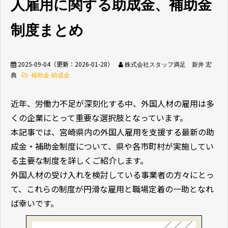
人雇用に関する助成金、補助金
無料相談窓口
制度まとめ
2025-09-04
（更新：
2026-01-28
）
株式会社スタッフ満足 新井 宏
典
補助金-助成金
介護業界採用
ホテル業界採用
近年、労働力不足が深刻化する中、外国人材の雇用は多
くの企業にとって重要な選択肢となっています。
外食業界採用
【飲食料品製造業向
本記事では、宮崎県内の外国人雇用を支援する最新の助
け】特定技能制度が
成金・補助金制度について、県や各市町村が実施してい
まるわかり
る主要な制度を詳しくご紹介します。
外国人材の受け入れを検討している事業者の方々にとっ
業種別資料ダウンロ
ード
て、これらの制度が円滑な雇用と職場定着の一助となれ
ば幸いです。