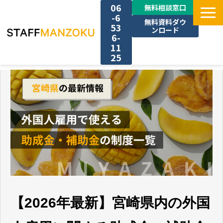
06
無料相談窓口
-6
無料資料ダウ
53
ンロード
6-
11
25
TOP
選ばれる理由
料金
採用事例
サービス一覧
【2026年最新】宮崎県内の外国
お役立ち情報