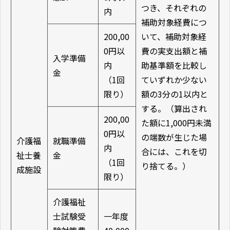
つき、それぞれの
内
補助対象経費につ
200,00
いて、補助対象経
0円以
費の実支出額と補
入学準備
内
助基準額を比較し
金
（1回
ていずれか少ない
限り）
額の3分の1以内と
する。（算出され
200,00
た額に1,000円未満
0円以
の端数が生じた場
介護福
就職準備
内
合には、これを切
祉士養
金
（1回
り捨てる。）
成施設
限り）
介護福祉
士試験受
一年度