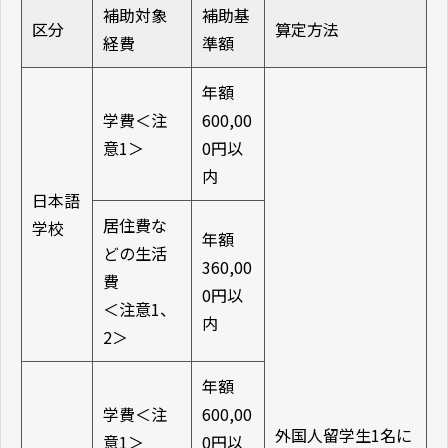
補助対象
補助基
区分
算定方法
経費
準額
年額
学費＜注
600,00
意1＞
0円以
内
日本語
居住費な
学校
年額
どの生活
360,00
費
0円以
＜注意1、
内
2＞
年額
学費＜注
600,00
外国人留学生1名に
意1＞
0円以