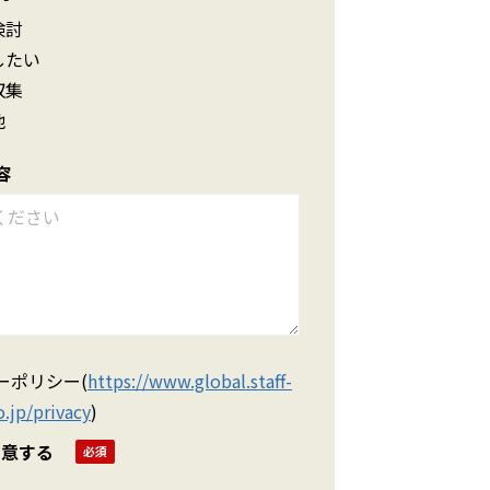
検討
したい
収集
他
容
ーポリシー
(
https://www.global.staff-
.jp/privacy
)
同意する