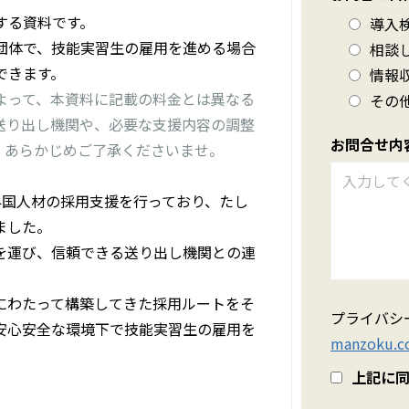
する資料です。
導入
団体で、技能実習生の雇用を進める場合
相談
できます。
情報
よって、本資料に記載の料金とは異なる
その
送り出し機関や、必要な支援内容の調整
お問合せ内
。あらかじめご了承くださいませ。
る外国人材の採用支援を行っており、たし
ました。
を運び、信頼できる送り出し機関との連
にわたって構築してきた採用ルートをそ
プライバシ
安心安全な環境下で技能実習生の雇用を
manzoku.co
上記に