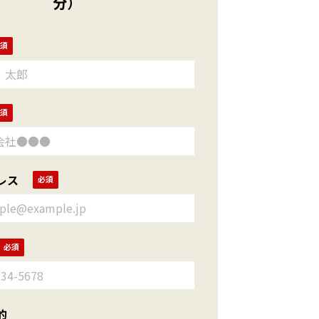
分）
レス
的