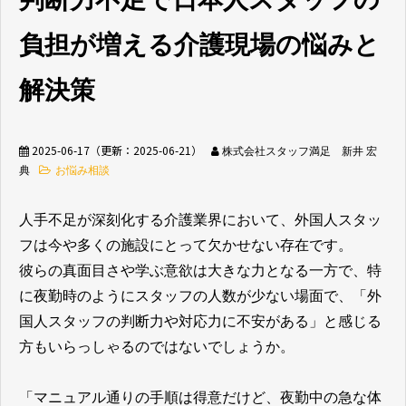
負担が増える介護現場の悩みと
無料相談窓口
解決策
2025-06-17
（更新：
2025-06-21
）
株式会社スタッフ満足 新井 宏
介護業界採用
ホテル業界採用
典
お悩み相談
人手不足が深刻化する介護業界において、外国人スタッ
外食業界採用
【飲食料品製造業向
け】特定技能制度が
フは今や多くの施設にとって欠かせない存在です。
まるわかり
彼らの真面目さや学ぶ意欲は大きな力となる一方で、特
に夜勤時のようにスタッフの人数が少ない場面で、「外
業種別資料ダウンロ
国人スタッフの判断力や対応力に不安がある」と感じる
ード
方もいらっしゃるのではないでしょうか。
「マニュアル通りの手順は得意だけど、夜勤中の急な体