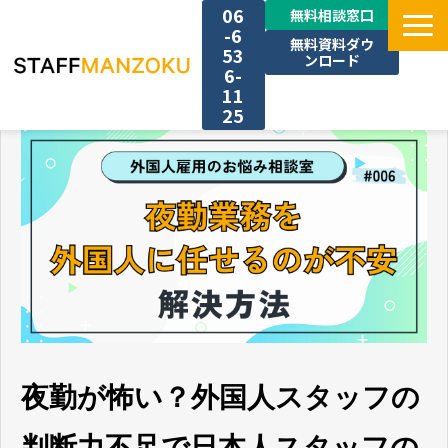
06
無料相談窓口
-6
無料資料ダウ
53
ンロード
6-
11
25
TOP
選ばれる理由
料金
採用事例
サービス一覧
夜勤が怖い？外国人スタッフの
判断力不足で日本人スタッフの
お役立ち情報