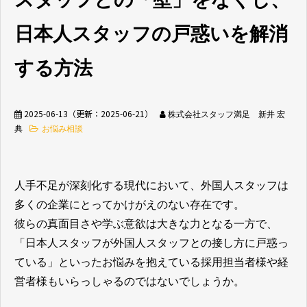
日本人スタッフの戸惑いを解消
無料相談窓口
する方法
2025-06-13
（更新：
2025-06-21
）
株式会社スタッフ満足 新井 宏
介護業界採用
ホテル業界採用
典
お悩み相談
外食業界採用
【飲食料品製造業向
け】特定技能制度が
人手不足が深刻化する現代において、外国人スタッフは
まるわかり
多くの企業にとってかけがえのない存在です。
彼らの真面目さや学ぶ意欲は大きな力となる一方で、
業種別資料ダウンロ
「日本人スタッフが外国人スタッフとの接し方に戸惑っ
ード
ている」といったお悩みを抱えている採用担当者様や経
営者様もいらっしゃるのではないでしょうか。