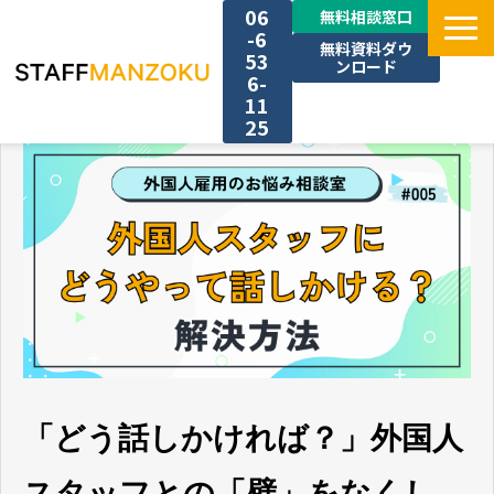
06
無料相談窓口
-6
無料資料ダウ
53
ンロード
6-
11
25
TOP
選ばれる理由
料金
採用事例
サービス一覧
「どう話しかければ？」外国人
スタッフとの「壁」をなくし、
お役立ち情報