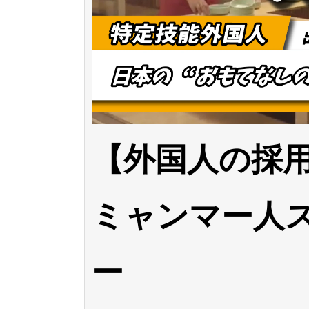
【外国人の採
ミャンマー人
ー