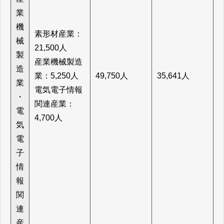
業
機
素形材産業：
械
21,500人
製
産業機械製造
造
業：5,250人
49,750人
35,641人
業
電気電子情報
・
関連産業：
電
4,700人
気
電
子
情
報
関
連
産