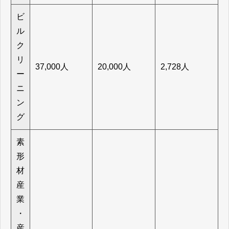
ビ
ル
ク
リ
37,000人
20,000人
2,728人
ー
ニ
ン
グ
素
形
材
産
業
・
産