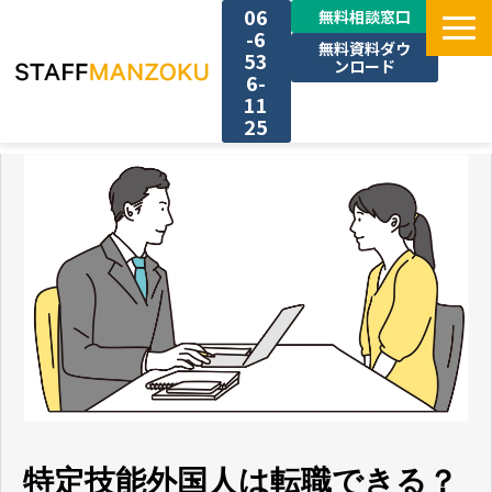
06
無料相談窓口
-6
無料資料ダウ
53
ンロード
6-
11
25
TOP
選ばれる理由
料金
採用事例
サービス一覧
特定技能外国人は転職できる？
お役立ち情報