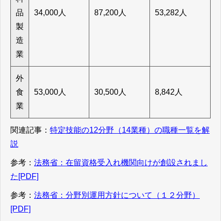
品
34,000人
87,200人
53,282人
製
造
業
外
食
53,000人
30,500人
8,842人
業
関連記事：
特定技能の12分野（14業種）の職種一覧を解
説
参考：
法務省：在留資格受入れ機関向けが創設されまし
た[PDF]
参考：
法務省：分野別運用方針について（１２分野）
[PDF]