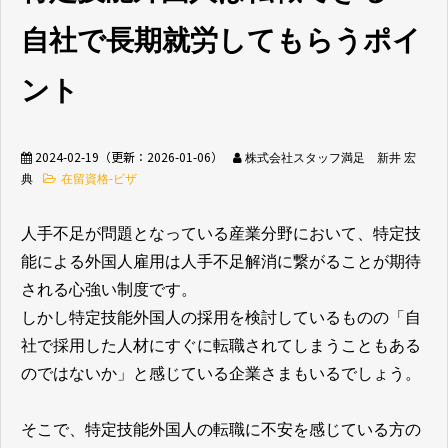
自社で長期就労してもらうポイ
無料相談窓口
ント
2024-02-19
（更新：
2026-01-06
）
株式会社スタッフ満足 新井 宏
典
在留資格-ビザ
介護業界採用
ホテル業界採用
人手不足が問題となっている産業分野において、特定技
外食業界採用
【飲食料品製造業向
能による外国人雇用は人手不足解消に繋がることが期待
け】特定技能制度が
まるわかり
される心強い制度です。
しかし特定技能外国人の採用を検討しているものの「自
社で採用した人材にすぐに転職されてしまうこともある
業種別資料ダウンロ
ード
のではないか」と感じている企業さまもいるでしょう。
そこで、特定技能外国人の転職に不安を感じている方の