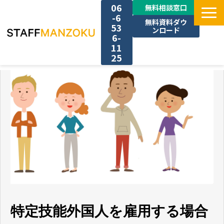
06
無料相談窓口
-6
無料資料ダウ
53
ンロード
6-
11
25
TOP
選ばれる理由
料金
採用事例
サービス一覧
特定技能外国人を雇用する場合
お役立ち情報