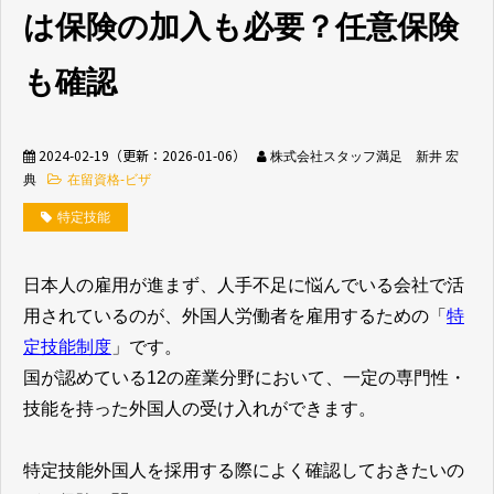
は保険の加入も必要？任意保険
無料相談窓口
も確認
2024-02-19
（更新：
2026-01-06
）
株式会社スタッフ満足 新井 宏
典
在留資格-ビザ
介護業界採用
ホテル業界採用
特定技能
外食業界採用
【飲食料品製造業向
日本人の雇用が進まず、人手不足に悩んでいる会社で活
け】特定技能制度が
まるわかり
用されているのが、外国人労働者を雇用するための「
特
定技能制度
」です。
国が認めている12の産業分野において、一定の専門性・
業種別資料ダウンロ
ード
技能を持った外国人の受け入れができます。
特定技能外国人を採用する際によく確認しておきたいの