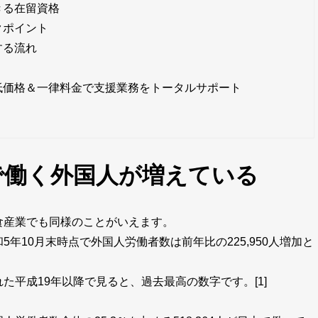
きる在留資格
クポイント
する流れ
低価格＆一律料金で支援業務をトータルサポート
で働く外国人が増えている
食産業でも同様のことがいえます。
年10月末時点で外国人労働者数は前年比の225,950人増加と
た平成19年以降で見ると、過去最高の数字です。[1]