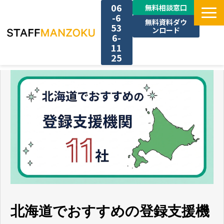
06
無料相談窓口
-6
無料資料ダウ
53
ンロード
6-
11
25
TOP
選ばれる理由
料金
採用事例
サービス一覧
北海道でおすすめの登録支援機
お役立ち情報