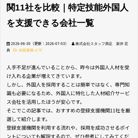
関11社を比較｜特定技能外国人
無料相談窓口
を支援できる会社一覧
2026-06-30
（更新：
2026-07-03
）
株式会社スタッフ満足 新井 宏
典
在留資格-ビザ
介護業界採用
ホテル業界採用
人手不足が進んでいることから、昨今は外国人人材を受
け入れる企業が増えてきています。
外食業界採用
【飲食料品製造業向
け】特定技能制度が
しかし、外国人を採用することは簡単ではなく、専門知
まるわかり
識も必要になるため、外国人に特化した人材紹介サービ
ス会社を活用したほうが安心です。
業種別資料ダウンロ
そこでこの記事では、おすすめの登録支援機関11社を厳
ード
選して紹介します。
登録支援機関を利用する流れや、採用を成功させるポイ
ントについても解説するので、ぜひ参考にしてみてくだ