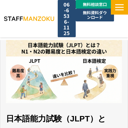
06
無料相談窓口
-6
無料資料ダウ
53
ンロード
6-
11
25
TOP
選ばれる理由
料金
採用事例
サービス一覧
日本語能力試験（JLPT）と
お役立ち情報