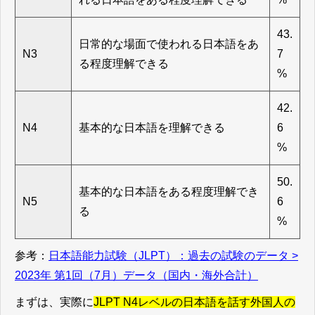
43.
日常的な場面で使われる日本語をあ
N3
7
る程度理解できる
%
42.
N4
基本的な日本語を理解できる
6
%
50.
基本的な日本語をある程度理解でき
N5
6
る
%
参考：
日本語能力試験（JLPT）：過去の試験のデータ >
2023年 第1回（7月）データ（国内・海外合計）
まずは、実際に
JLPT N4レベルの日本語を話す外国人の