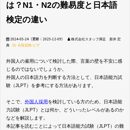
は？N1・N2の難易度と日本語
無料相談窓口
検定の違い
2024-05-24
（更新：
2025-12-09
）
株式会社スタッフ満足 新井 宏
典
在留資格-ビザ
介護業界採用
ホテル業界採用
外国人の雇用について検討した際、言葉の壁を不安に感
じるのではないでしょうか。
外食業界採用
【飲食料品製造業向
け】特定技能制度が
外国人の日本語力を判断する方法として、日本語能力試
まるわかり
験（JLPT）を参考にする方法があります。
業種別資料ダウンロ
そこで、
外国人採用
を検討している方のため、日本語能
ード
力試験（JLPT）とは何か、どういったレベルがあるのか
などを解説します。
本記事を読むことによって日本語能力試験（JLPT）の難