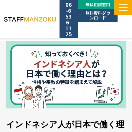
06
無料相談窓口
-6
無料資料ダウ
53
ンロード
6-
11
25
TOP
選ばれる理由
料金
採用事例
サービス一覧
インドネシア人が日本で働く理
お役立ち情報