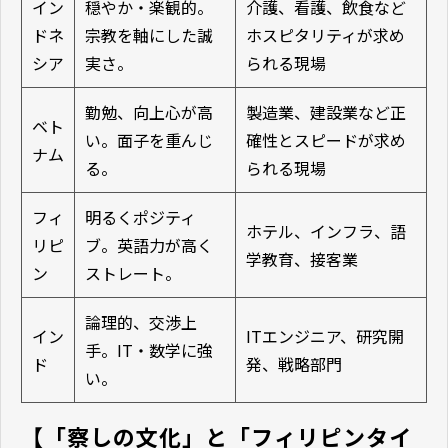
イン
穏やか・楽観的。
介護、看護、飲食など
ドネ
宗教を軸にした誠
ホスピタリティが求め
シア
実さ。
られる現場
勤勉、向上心が高
製造業、建設業など正
ベト
い。面子を重んじ
確性とスピードが求め
ナム
る。
られる現場
フィ
明るくポジティ
ホテル、インフラ、語
リピ
ブ。英語力が高く
学教育、接客業
ン
ストレート。
論理的、交渉上
イン
ITエンジニア、研究開
手。IT・数学に強
ド
発、戦略部門
い。
【「察しの文化」と「フィリピンタイ