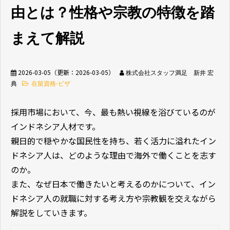
由とは？性格や宗教の特徴を踏
無料相談窓口
まえて解説
2026-03-05
（更新：
2026-03-05
）
株式会社スタッフ満足 新井 宏
典
在留資格-ビザ
介護業界採用
ホテル業界採用
採用市場において、今、最も熱い視線を浴びているのが
インドネシア人材です。
外食業界採用
【飲食料品製造業向
け】特定技能制度が
親日的で穏やかな国民性を持ち、若く活力に溢れたイン
まるわかり
ドネシア人は、どのような理由で海外で働くことを志す
のか。
業種別資料ダウンロ
また、なぜ日本で働きたいと考えるのかについて、イン
ード
ドネシア人の就職に対する考え方や宗教観を交えながら
解説をしていきます。