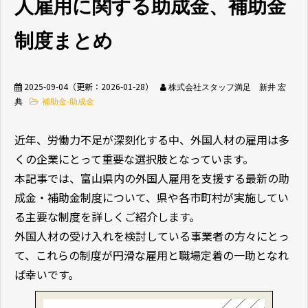
人雇用に関する助成金、補助金
無料相談窓口
制度まとめ
2025-09-04
（更新：
2026-01-28
）
株式会社スタッフ満足 新井 宏
典
補助金-助成金
介護業界採用
ホテル業界採用
近年、労働力不足が深刻化する中、外国人材の雇用は多
くの企業にとって重要な選択肢となっています。
外食業界採用
【飲食料品製造業向
本記事では、富山県内の外国人雇用を支援する最新の助
け】特定技能制度が
成金・補助金制度について、県や各市町村が実施してい
まるわかり
る主要な制度を詳しくご紹介します。
外国人材の受け入れを検討している事業者の方々にとっ
業種別資料ダウンロ
ード
て、これらの制度が円滑な雇用と職場定着の一助となれ
ば幸いです。