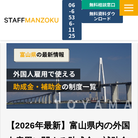
06
無料相談窓口
-6
無料資料ダウ
53
ンロード
6-
11
25
TOP
選ばれる理由
料金
採用事例
サービス一覧
【2026年最新】富山県内の外国
お役立ち情報