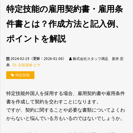
特定技能の雇用契約書・雇用条
無料相談窓口
件書とは？作成方法と記入例、
ポイントを解説
介護業界採用
ホテル業界採用
2024-02-19
（更新：
2026-01-06
）
株式会社スタッフ満足 新井 宏
典
在留資格-ビザ
外食業界採用
【飲食料品製造業向
特定技能
け】特定技能制度が
まるわかり
特定技能外国人を採用する場合、雇用契約書や雇用条件
書を作成して契約を交わすことになります。
業種別資料ダウンロ
ード
ですが、契約に関することや必要な書類についてよくわ
からないと悩んでいる方もいるのではないでしょうか。