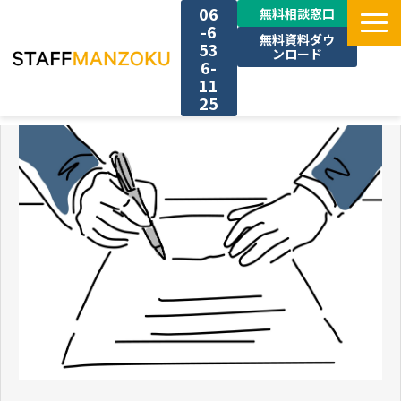
06
無料相談窓口
-6
無料資料ダウ
53
ンロード
6-
11
25
TOP
選ばれる理由
料金
採用事例
サービス一覧
お役立ち情報