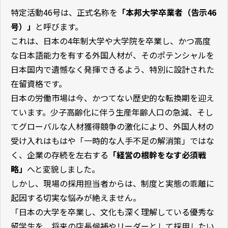
特定活動46号は、正式名称を
「本邦大学卒業者（告示46
号）」
と呼びます。
これは、日本の4年制大学や大学院を卒業し、かつ高度
な日本語能力を有する外国人材が、そのポテンシャルを
日本国内で遺憾なく発揮できるよう、特別に設計された
在留資格です。
日本の労働市場は今、かつてない歴史的な転換期を迎え
ています。少子高齢化に伴う生産年齢人口の急減、そし
てグローバルな人材獲得競争の激化により、外国人材の
受け入れはもはや「一時的な人手不足の解消策」ではな
く、企業の存続を左右する
「経営の根幹をなす必須戦
略」
へと変貌しました。
しかし、現場の採用担当者からは、制度と実態の乖離に
起因する切実な悩みが絶えません。
「日本の大学を卒業し、文化も深く理解している優秀な
留学生を、将来の店長候補やリーダーとして採用したい