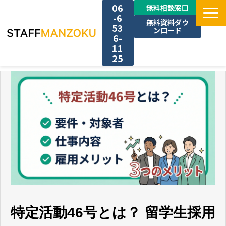
06
無料相談窓口
-6
無料資料ダウ
53
ンロード
6-
11
25
TOP
選ばれる理由
料金
採用事例
サービス一覧
特定活動46号とは？ 留学生採用
お役立ち情報