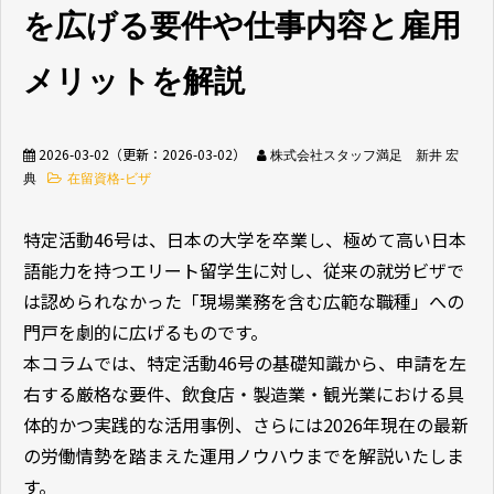
を広げる要件や仕事内容と雇用
無料相談窓口
メリットを解説
2026-03-02
（更新：
2026-03-02
）
株式会社スタッフ満足 新井 宏
典
在留資格-ビザ
介護業界採用
ホテル業界採用
特定活動46号は、日本の大学を卒業し、極めて高い日本
語能力を持つエリート留学生に対し、従来の就労ビザで
外食業界採用
【飲食料品製造業向
け】特定技能制度が
は認められなかった「現場業務を含む広範な職種」への
まるわかり
門戸を劇的に広げるものです。
本コラムでは、特定活動46号の基礎知識から、申請を左
業種別資料ダウンロ
右する厳格な要件、飲食店・製造業・観光業における具
ード
体的かつ実践的な活用事例、さらには2026年現在の最新
の労働情勢を踏まえた運用ノウハウまでを解説いたしま
す。