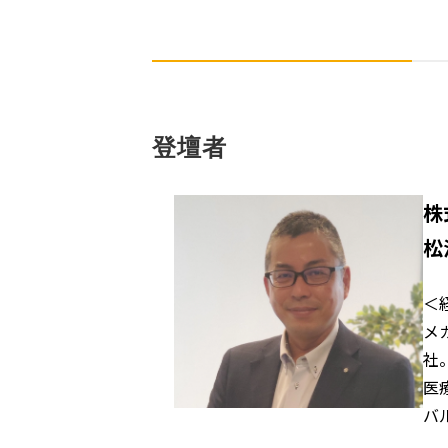
登壇者
株
松
＜
メ
社
医
バ