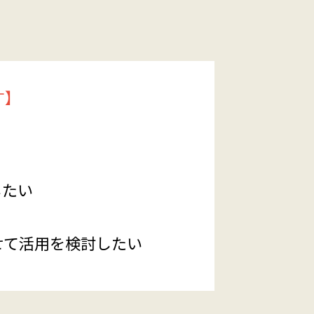
す】
したい
せて活用を検討したい