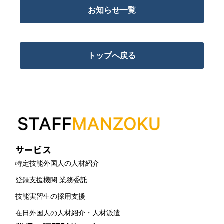
お知らせ一覧
無料相談窓口
トップへ戻る
介護業界採用
ホテル業界採用
外食業界採用
【飲食料品製造業向
け】特定技能制度が
まるわかり
サービス
特定技能外国人の人材紹介
業種別資料ダウンロ
登録支援機関 業務委託
ード
技能実習生の採用支援
在日外国人の人材紹介・人材派遣