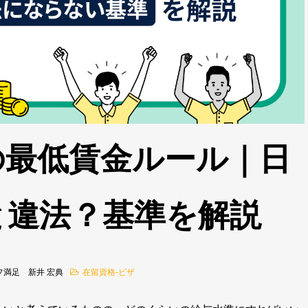
の最低賃金ルール｜日
と違法？基準を解説
フ満足 新井 宏典
在留資格-ビザ