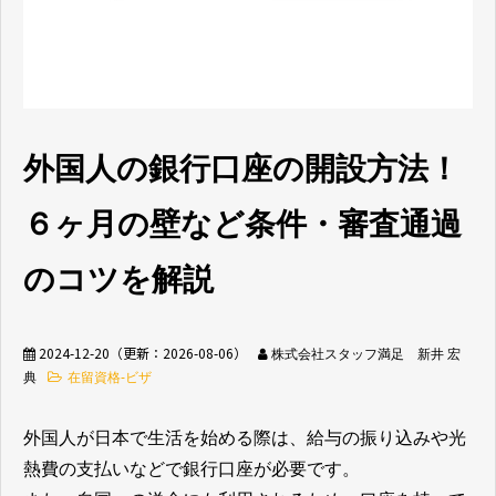
無料相談窓口
外国人の銀行口座の開設方法！
介護業界採用
ホテル業界採用
６ヶ月の壁など条件・審査通過
外食業界採用
【飲食料品製造業向
のコツを解説
け】特定技能制度が
まるわかり
2024-12-20
（更新：
2026-08-06
）
株式会社スタッフ満足 新井 宏
典
在留資格-ビザ
業種別資料ダウンロ
ード
外国人が日本で生活を始める際は、給与の振り込みや光
熱費の支払いなどで銀行口座が必要です。