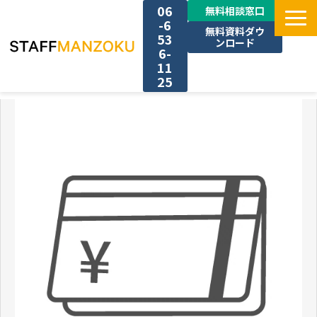
06
無料相談窓口
-6
無料資料ダウ
53
ンロード
6-
11
25
TOP
選ばれる理由
料金
採用事例
サービス一覧
お役立ち情報