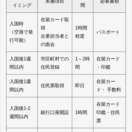
実施項目
必要書類
イミング
間
在留カード取
入国時
得
1時間
（空港で発
パスポート
企業担当者と
程度
行可能）
の面会
入国後1週
市区町村での
1～2時
在留カード
間以内
住民登録
間
・印鑑
入国後1週
在留カー
住民票取得
即日
間以内
ド・ 手数料
在留カード
入国後1-2
銀行口座開設
1時間
印鑑・住民
週間以内
票