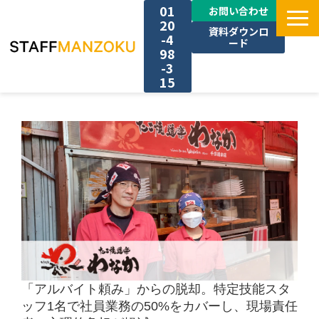
01
お問い合わせ
20
資料ダウンロ
-4
ード
98
-3
15
TOP
選ばれる理由
料金
採用事例
サービス一覧
「アルバイト頼み」からの脱却。特定技能スタ
ッフ1名で社員業務の50%をカバーし、現場責任
お役立ち情報